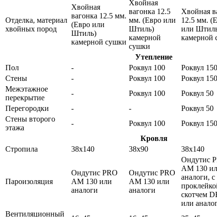
Хвойная
Хвойная
вагонка 12.5
Хвойная в
вагонка 12.5 мм.
Отделка, материал
мм. (Евро или
12.5 мм. (
(Евро или
хвойных пород
Штиль)
или Штиль
Штиль)
камерной
камерной 
камерной сушки
сушки
Утепление
Пол
-
Роквул 100
Роквул 15
Стены
-
Роквул 100
Роквул 15
Межэтажное
-
Роквул 100
Роквул 50
перекрытие
Перегородки
-
-
Роквул 50
Стены второго
-
Роквул 100
Роквул 15
этажа
Кровля
Стропила
38х140
38х90
38х140
Ондутис 
АМ 130 и
Ондутис PRO
Ондутис PRO
аналоги, с
Пароизоляция
АМ 130 или
АМ 130 или
проклейко
аналоги
аналоги
скотчем 
или анало
Вентиляционный