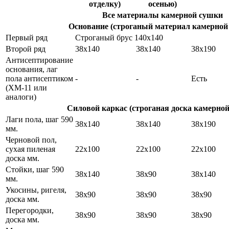
отделку)
осенью)
Все материалы камерной сушки
Основание (строганый материал камерной
Первый ряд
Строганый брус 140х140
Второй ряд
38х140
38х140
38х190
Антисептирование
основания, лаг
пола антисептиком
-
-
Есть
(ХМ-11 или
аналоги)
Силовой каркас (строганая доска камерно
Лаги пола, шаг 590
38х140
38х140
38х190
мм.
Черновой пол,
сухая пиленая
22х100
22х100
22х100
доска мм.
Стойки, шаг 590
38х140
38х90
38х140
мм.
Укосины, ригеля,
38х90
38х90
38х90
доска мм.
Перегородки,
38х90
38х90
38х90
доска мм.