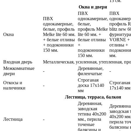
15 см.
Окна и двери
ПВХ
ПВХ
ПВХ
однокамерные,
однокамер
однокамерные,
белые,
профиль 
белые, профиль
профиль Melke
blitz new 6
Окна
Melke lite 60 мм.
lite 60 мм. +
фурнитура
+ белые отливы
белые отливы
VORNE + 
+ подоконники
+
отливы +
150 мм.
подоконники
подоконни
150 мм.
мм.
Входная дверь
Металлическая, усиленная, утепленная, пр
Межкомнатные
Деревянные,
-
-
двери
филенчатые
Строганая
Откосы и
Строганая
-
доска 17х140
наличники
17х140 мм
мм
Лестница, терраса, балкон
Деревянная,
Деревянна
заводская
заводская 
тетива 40х200
40х200 мм.
Лестница
-
мм., перила
перила то
точеные
балясины 
балясины и