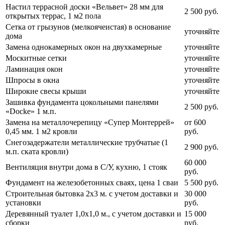
Настил террасной доски «Вельвет» 28 мм для
2 500 руб.
открытых террас, 1 м2 пола
Сетка от грызунов (мелкоячеистая) в основание
уточняйте
дома
Замена однокамерных окон на двухкамерные
уточняйте
Москитные сетки
уточняйте
Ламинация окон
уточняйте
Шпросы в окна
уточняйте
Широкие свесы крыши
уточняйте
Зашивка фундамента цокольными панелями
2 500 руб.
«Docke» 1 м.п.
Замена на металлочерепицу «Супер Монтеррей»
от 600
0,45 мм. 1 м2 кровли
руб.
Снегозадержатели металлические трубчатые (1
2 900 руб.
м.п. ската кровли)
60 000
Вентиляция внутри дома в С/У, кухню, 1 стояк
руб.
Фундамент на железобетонных сваях, цена 1 сваи
5 500 руб.
Строительная бытовка 2х3 м. с учетом доставки и
30 000
установки
руб.
Деревянный туалет 1,0х1,0 м., с учетом доставки и
15 000
сборки
руб.