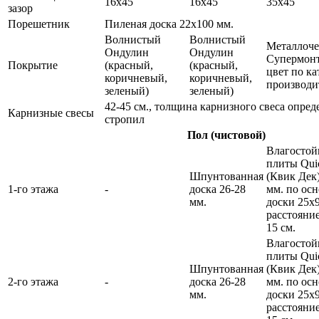
16х45
16х45
35х45
зазор
Порешетник
Пиленая доска 22х100 мм.
Волнистый
Волнистый
Металлоче
Ондулин
Ондулин
Супермонт
Покрытие
(красный,
(красный,
цвет по ка
коричневый,
коричневый,
производи
зеленый)
зеленый)
42-45 см., толщина карнизного свеса опред
Карнизные свесы
стропил
Пол (чистовой)
Влагостой
плиты Qui
Шпунтованная
(Квик Дек)
1-го этажа
-
доска 26-28
мм. по осн
мм.
доски 25х9
расстояние
15 см.
Влагостой
плиты Qui
Шпунтованная
(Квик Дек)
2-го этажа
-
доска 26-28
мм. по осн
мм.
доски 25х9
расстояние