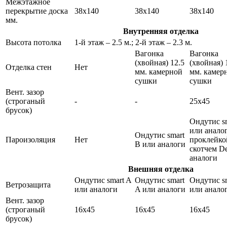
Межэтажное
перекрытие доска
38х140
38х140
38х140
мм.
Внутренняя отделка
Высота потолка
1-й этаж – 2.5 м.; 2-й этаж – 2.3 м.
Вагонка
Вагонка
(хвойная) 12.5
(хвойная) 
Отделка стен
Нет
мм. камерной
мм. камер
сушки
сушки
Вент. зазор
(строганый
-
-
25х45
брусок)
Ондутис s
или аналог
Ондутис smart
Пароизоляция
Нет
проклейко
B или аналоги
скотчем De
аналоги
Внешняя отделка
Ондутис smart A
Ондутис smart
Ондутис s
Ветрозащита
или аналоги
A или аналоги
или анало
Вент. зазор
(строганый
16х45
16х45
16х45
брусок)