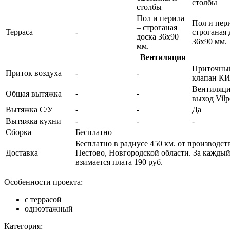
столбы
столбы
Пол и перила
Пол и пер
– строганая
Терраса
-
строганая 
доска 36х90
36х90 мм.
мм.
Вентиляция
Приточны
Приток воздуха
-
-
клапан КИ
Вентиляц
Общая вытяжка
-
-
выход Vilp
Вытяжка С/У
-
-
Да
Вытяжка кухни
-
-
-
Сборка
Бесплатно
Бесплатно в радиусе 450 км. от производст
Доставка
Пестово, Новгородской области. За кажды
взимается плата 190 руб.
Особенности проекта:
с террасой
одноэтажный
Категория: