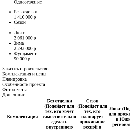
Одноэтажные
Без отделки
1 410 000 р
Сезон
-
Люкс
2 061 000 р
Зима
2 293 000 р
Фундамент
90 000 р
Заказать строительство
Комплектация и цены
Планировка
Особенность проекта
Фотоотчеты
Доп. опции
Без отделки
Сезон
(Подойдет для
(Подойдет для
Люкс
(По
тех, кто хочет
тех, кто
для прож
Комплектация
самостоятельно
планирует
в Юж
сделать
проживание
региона
внутреннюю
весной и