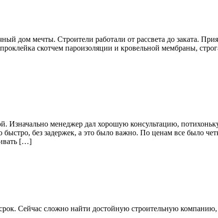
чный дом мечты. Строители работали от рассвета до заката. Пр
(проклейка скотчем пароизоляции и кровельной мембраны, строга
й. Изначально менеджер дал хорошую консультацию, потихоньку-
 быстро, без задержек, а это было важно. По ценам все было чет
ивать […]
 срок. Сейчас сложно найти достойную строительную компанию, н